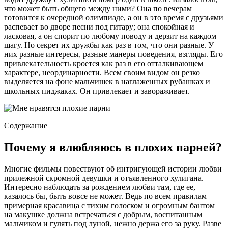
что может быть общего между ними? Она по вечерам
готовится к очередной олимпиаде, а он в это время с друзьями
распевает во дворе песни под гитару; она спокойная и
ласковая, а он спорит по любому поводу и дерзит на каждом
шагу. Но секрет их дружбы как раз в том, что они разные. У
них разные интересы, разные манеры поведения, взгляды. Его
привлекательность кроется как раз в его отталкивающем
характере, неординарности. Всем своим видом он резко
выделяется на фоне мальчишек в наглаженных рубашках и
школьных пиджаках. Он привлекает и завораживает.
Содержание
Почему я влюбляюсь в плохих парней?
Многие фильмы повествуют об интригующей истории любви
прилежной скромной девушки и отъявленного хулигана.
Интересно наблюдать за рождением любви там, где ее,
казалось бы, быть вовсе не может. Ведь по всем правилам
примерная красавица с тихим голоском и огромным бантом
на макушке должна встречаться с добрым, воспитанным
мальчиком и гулять под луной, нежно держа его за руку. Разве