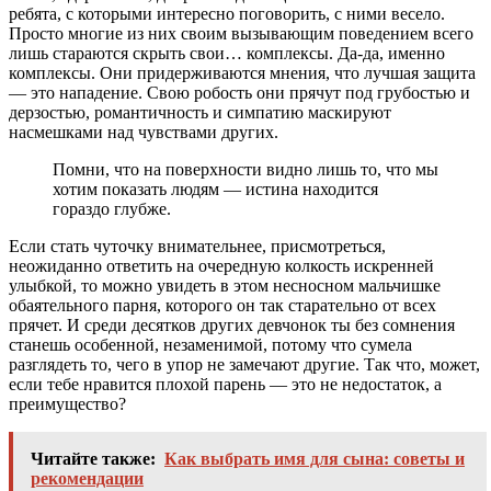
ребята, с которыми интересно поговорить, с ними весело.
Просто многие из них своим вызывающим поведением всего
лишь стараются скрыть свои… комплексы. Да-да, именно
комплексы. Они придерживаются мнения, что лучшая защита
— это нападение. Свою робость они прячут под грубостью и
дерзостью, романтичность и симпатию маскируют
насмешками над чувствами других.
Помни, что на поверхности видно лишь то, что мы
хотим показать людям — истина находится
гораздо глубже.
Если стать чуточку внимательнее, присмотреться,
неожиданно ответить на очередную колкость искренней
улыбкой, то можно увидеть в этом несносном мальчишке
обаятельного парня, которого он так старательно от всех
прячет. И среди десятков других девчонок ты без сомнения
станешь особенной, незаменимой, потому что сумела
разглядеть то, чего в упор не замечают другие. Так что, может,
если тебе нравится плохой парень — это не недостаток, а
преимущество?
Читайте также:
Как выбрать имя для сына: советы и
рекомендации