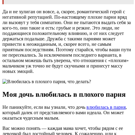
Да и не хулиган он вовсе, а, скорее, романтический герой с
негативной репутацией. По-настоящему плохие парни вряд
ли вызовут у тебя симпатию. Они не пытаются выдать себя за
кого-то, они такие и есть: грубые и резкие. Это люди, не
поддающиеся положительному влиянию, и от них следует
держаться подальше. Дружба с такими парнями может
привести к неожиданным, и, скорее всего, не самым
приятным последствиям. Поэтому старайся, чтобы ваши пути
не пересекались. За исключением последнего варианта, в
остальном можешь быть уверена, что отношения с «плохим»
мальчиком уж точно не будут скучными и принесут массу
новых эмоций.
Моя дочь влюбилась в плохого парня
Не паникуйте, если вы узнали, что дочь
влюбилась в парня
,
который далек от представляемого вами идеала. Он может
оказаться чудесным малым.
Вас можно понять — каждая мама хочет, чтобы рядом с ее
девочкой был достойный человек. К сожалению, или к