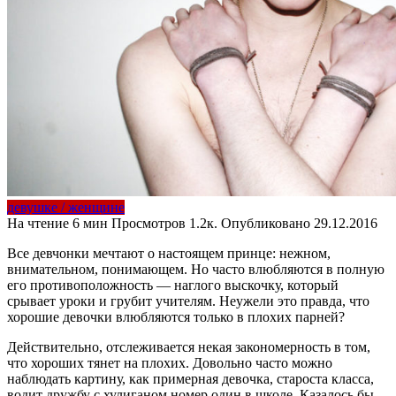
девушке / женщине
На чтение
6 мин
Просмотров
1.2к.
Опубликовано
29.12.2016
Все девчонки мечтают о настоящем принце: нежном,
внимательном, понимающем. Но часто влюбляются в полную
его противоположность — наглого выскочку, который
срывает уроки и грубит учителям. Неужели это правда, что
хорошие девочки влюбляются только в плохих парней?
Действительно, отслеживается некая закономерность в том,
что хороших тянет на плохих. Довольно часто можно
наблюдать картину, как примерная девочка, староста класса,
водит дружбу с хулиганом номер один в школе. Казалось бы,