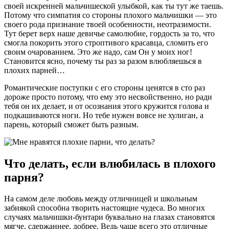
своей искренней мальчишеской улыбкой, как ты тут же таешь.
Потому что симпатия со стороны плохого мальчишки — это
своего рода признание твоей особенности, неотразимости.
Тут берет верх наше девичье самолюбие, гордость за то, что
смогла покорить этого строптивого красавца, сломить его
своим очарованием. Это же надо, сам Он у моих ног!
Становится ясно, почему ты раз за разом влюбляешься в
плохих парней…
Романтические поступки с его стороны ценятся в сто раз
дороже просто потому, что ему это несвойственно, но ради
тебя он их делает, и от осознания этого кружится голова и
подкашиваются ноги. Но тебе нужен вовсе не хулиган, а
парень, который сможет быть разным.
Что делать, если влюбилась в плохого
парня?
На самом деле любовь между отличницей и школьным
забиякой способна творить настоящие чудеса. Во многих
случаях мальчишки-бунтари буквально на глазах становятся
мягче, сдержаннее, добрее. Ведь чаще всего это отличные