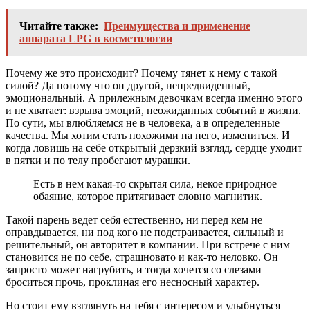
Читайте также:
Преимущества и применение
аппарата LPG в косметологии
Почему же это происходит? Почему тянет к нему с такой
силой? Да потому что он другой, непредвиденный,
эмоциональный. А прилежным девочкам всегда именно этого
и не хватает: взрыва эмоций, неожиданных событий в жизни.
По сути, мы влюбляемся не в человека, а в определенные
качества. Мы хотим стать похожими на него, измениться. И
когда ловишь на себе открытый дерзкий взгляд, сердце уходит
в пятки и по телу пробегают мурашки.
Есть в нем какая-то скрытая сила, некое природное
обаяние, которое притягивает словно магнитик.
Такой парень ведет себя естественно, ни перед кем не
оправдывается, ни под кого не подстраивается, сильный и
решительный, он авторитет в компании. При встрече с ним
становится не по себе, страшновато и как-то неловко. Он
запросто может нагрубить, и тогда хочется со слезами
броситься прочь, проклиная его несносный характер.
Но стоит ему взглянуть на тебя с интересом и улыбнуться