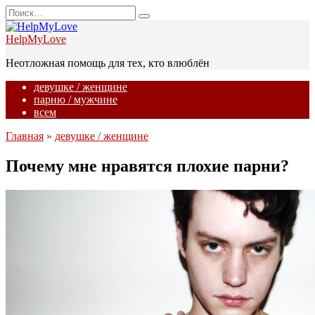
Перейти
Search
к
for:
содержанию
HelpMyLove
Неотложная помощь для тех, кто влюблён
девушке / женщине
парню / мужчине
всем
Главная
»
девушке / женщине
Почему мне нравятся плохие парни?