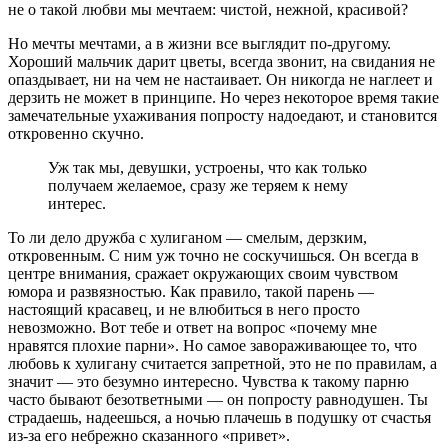
не о такой любви мы мечтаем: чистой, нежной, красивой?
Но мечты мечтами, а в жизни все выглядит по-другому.
Хороший мальчик дарит цветы, всегда звонит, на свидания не
опаздывает, ни на чем не настаивает. Он никогда не наглеет и
дерзить не может в принципе. Но через некоторое время такие
замечательные ухаживания попросту надоедают, и становится
откровенно скучно.
Уж так мы, девушки, устроены, что как только
получаем желаемое, сразу же теряем к нему
интерес.
То ли дело дружба с хулиганом — смелым, дерзким,
откровенным. С ним уж точно не соскучишься. Он всегда в
центре внимания, сражает окружающих своим чувством
юмора и развязностью. Как правило, такой парень —
настоящий красавец, и не влюбиться в него просто
невозможно. Вот тебе и ответ на вопрос «почему мне
нравятся плохие парни». Но самое завораживающее то, что
любовь к хулигану считается запретной, это не по правилам, а
значит — это безумно интересно. Чувства к такому парню
часто бывают безответными — он попросту равнодушен. Ты
страдаешь, надеешься, а ночью плачешь в подушку от счастья
из-за его небрежно сказанного «привет».