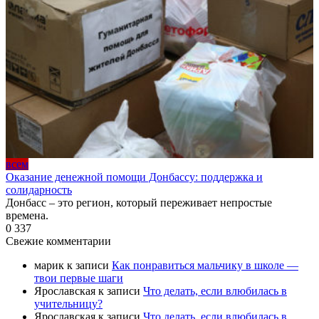
всем
Оказание денежной помощи Донбассу: поддержка и
солидарность
Донбасс – это регион, который переживает непростые
времена.
0
337
Свежие комментарии
марик
к записи
Как понравиться мальчику в школе —
твои первые шаги
Ярославская
к записи
Что делать, если влюбилась в
учительницу?
Ярославская
к записи
Что делать, если влюбилась в