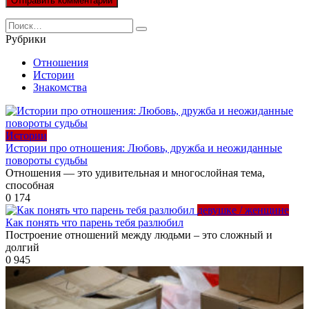
Search
for:
Рубрики
Отношения
Истории
Знакомства
Истории
Истории про отношения: Любовь, дружба и неожиданные
повороты судьбы
Отношения — это удивительная и многослойная тема,
способная
0
174
девушке / женщине
Как понять что парень тебя разлюбил
Построение отношений между людьми – это сложный и
долгий
0
945