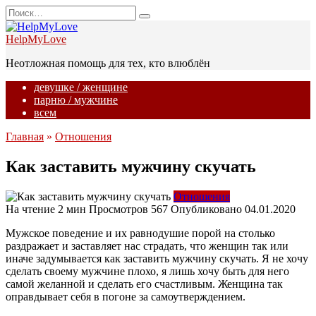
Перейти
Search
к
for:
содержанию
HelpMyLove
Неотложная помощь для тех, кто влюблён
девушке / женщине
парню / мужчине
всем
Главная
»
Отношения
Как заставить мужчину скучать
Отношения
На чтение
2 мин
Просмотров
567
Опубликовано
04.01.2020
Мужское поведение и их равнодушие порой на столько
раздражает и заставляет нас страдать, что женщин так или
иначе задумывается как заставить мужчину скучать. Я не хочу
сделать своему мужчине плохо, я лишь хочу быть для него
самой желанной и сделать его счастливым. Женщина так
оправдывает себя в погоне за самоутверждением.