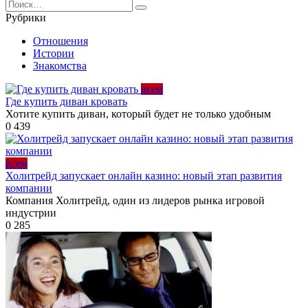
Search
for:
Рубрики
Отношения
Истории
Знакомства
всем
Где купить диван кровать
Хотите купить диван, который будет не только удобным
0
439
всем
Холитрейд запускает онлайн казино: новый этап развития
компании
Компания Холитрейд, один из лидеров рынка игровой
индустрии
0
285