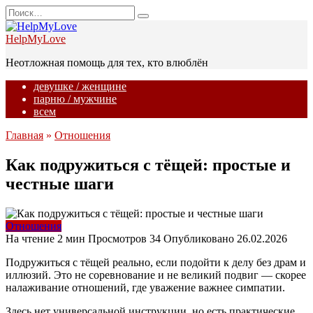
Перейти
Search
к
for:
содержанию
HelpMyLove
Неотложная помощь для тех, кто влюблён
девушке / женщине
парню / мужчине
всем
Главная
»
Отношения
Как подружиться с тёщей: простые и
честные шаги
Отношения
На чтение
2 мин
Просмотров
34
Опубликовано
26.02.2026
Подружиться с тёщей реально, если подойти к делу без драм и
иллюзий. Это не соревнование и не великий подвиг — скорее
налаживание отношений, где уважение важнее симпатии.
Здесь нет универсальной инструкции, но есть практические