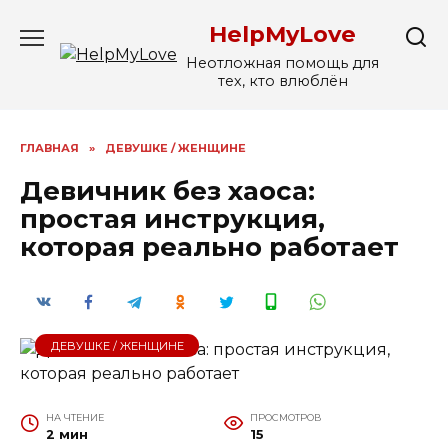
Перейти
HelpMyLove
к
содержанию
Неотложная помощь для
тех, кто влюблён
ГЛАВНАЯ
»
ДЕВУШКЕ / ЖЕНЩИНЕ
Девичник без хаоса:
простая инструкция,
которая реально работает
ДЕВУШКЕ / ЖЕНЩИНЕ
НА ЧТЕНИЕ
ПРОСМОТРОВ
2 мин
15