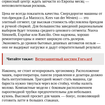
сервисный центр: ждать запчасти из Европы месяц —
непозволительная роскошь.
Цена не всегда показатель качества. Сверхдорогие машины от
топ-брендов (La Marzocco, Kees van der Westen) — это
элитный сегмент, где высокая стоимость обусловлена брендом
и ручной сборкой. Для большинства заведений рациональным
выбором будет техника среднего ценового сегмента: Nuova
Simonelli, Expobar или Rancilio. Они надежны, хорошо
ремонтопригодны и имеют широкую сеть дилеров.
Экономить до уровня бытовых дешевых автоматов нельзя —
они не выдержат нагрузки и дадут отвратительный результат.
Читайте также:
Ветрозащитный костюм Forward
Наконец, не стоит игнорировать эргономику. Расположение
чашек, парогенератора, панели управления и дозатора должно
быть интуитивным. Трагедией может стать машина, где
бариста нужно тянуться через всю стойку, чтобы налить
молоко. Компактные модели с боковым расположением
пароотводной трубки предпочтительны для небольших
кухонь. Высокий просвет для чашек — бонус, позволяющий
готовить латте в больших стаканах.