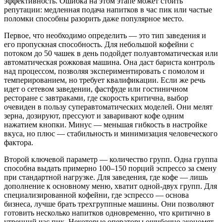
эффективность. Ошибка на этом этапе может стоить
репутации: медленная подача напитков в час пик или частые
поломки способны разорить даже популярное место.
Первое, что необходимо определить — это тип заведения и
его пропускная способность. Для небольшой кофейни с
потоком до 50 чашек в день подойдет полуавтоматическая или
автоматическая рожковая машина. Она даст бариста контроль
над процессом, позволяя экспериментировать с помолом и
темперированием, но требует квалификации. Если же речь
идет о сетевом заведении, фастфуде или гостиничном
ресторане с завтраками, где скорость критична, выбор
очевиден в пользу суперавтоматических моделей. Они мелят
зерна, дозируют, прессуют и заваривают кофе одним
нажатием кнопки. Минус — меньшая гибкость в настройке
вкуса, но плюс — стабильность и минимизация человеческого
фактора.
Второй ключевой параметр — количество групп. Одна группа
способна выдать примерно 100–150 порций эспрессо за смену
при стандартной нагрузке. Для заведения, где кофе — лишь
дополнение к основному меню, хватит одной-двух групп. Для
специализированной кофейни, где эспрессо — основа
бизнеса, лучше брать трехгруппные машины. Они позволяют
готовить несколько напитков одновременно, что критично в
утренний час пик. Некоторые операторы ошибочно экономят,