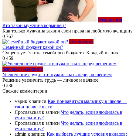
Отношения
Кто такой мужчина кормилец?
Как только мужчина заявил свои права на любимую женщину
0
767
Отношения
Семейный бюджет какой он?
Существует 3 типа семейного бюджета. Каждый из них
0
459
девушке / женщине
Увеличение груди: что нужно знать перед решением
Решение увеличить грудь — личное и важное.
0
236
Свежие комментарии
марик
к записи
Как понравиться мальчику в школе —
твои первые шаги
Ярославская
к записи
Что делать, если влюбилась в
учительницу?
Ярославская
к записи
Что делать, если влюбилась в
учительницу?
admin
к записи
Как выбрать лучшие условия вкладов: