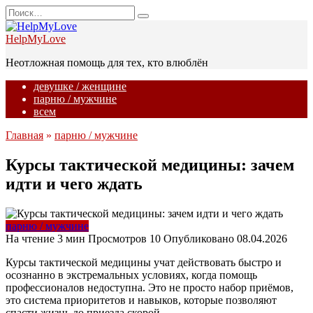
Перейти
Search
к
for:
содержанию
HelpMyLove
Неотложная помощь для тех, кто влюблён
девушке / женщине
парню / мужчине
всем
Главная
»
парню / мужчине
Курсы тактической медицины: зачем
идти и чего ждать
парню / мужчине
На чтение
3 мин
Просмотров
10
Опубликовано
08.04.2026
Курсы тактической медицины учат действовать быстро и
осознанно в экстремальных условиях, когда помощь
профессионалов недоступна. Это не просто набор приёмов,
это система приоритетов и навыков, которые позволяют
спасти жизнь до приезда скорой.