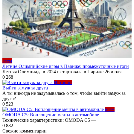
всем
Летние Олимпийские игры в Париже: промежуточные итоги
Летняя Олимпиада в 2024 г стартовала в Париже 26 июля
0
268
Истории
Выйти замуж за друга
А ты никогда не задумывалась о том, чтобы выйти замуж за
друга?
0
523
всем
OMODA С5: Воплощение мечты в автомобиле
Технические характеристики: OMODA С5 —
0
882
Свежие комментарии