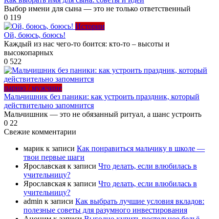
Выбор имени для сына — это не только ответственный
0
119
Истории
Ой, боюсь, боюсь!
Каждый из нас чего-то боится: кто-то – высоты и
высокопарных
0
522
парню / мужчине
Мальчишник без паники: как устроить праздник, который
действительно запомнится
Мальчишник — это не обязанный ритуал, а шанс устроить
0
22
Свежие комментарии
марик
к записи
Как понравиться мальчику в школе —
твои первые шаги
Ярославская
к записи
Что делать, если влюбилась в
учительницу?
Ярославская
к записи
Что делать, если влюбилась в
учительницу?
admin
к записи
Как выбрать лучшие условия вкладов:
полезные советы для разумного инвестирования
Аноним
к записи
Выгодно купить постельное бельё