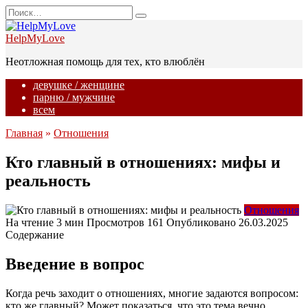
Перейти
Search
к
for:
содержанию
HelpMyLove
Неотложная помощь для тех, кто влюблён
девушке / женщине
парню / мужчине
всем
Главная
»
Отношения
Кто главный в отношениях: мифы и
реальность
Отношения
На чтение
3 мин
Просмотров
161
Опубликовано
26.03.2025
Содержание
Введение в вопрос
Когда речь заходит о отношениях, многие задаются вопросом:
кто же главный? Может показаться, что это тема вечно