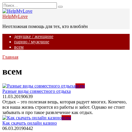
Перейти
Search
к
for:
содержанию
HelpMyLove
Неотложная помощь для тех, кто влюблён
девушке / женщине
парню / мужчине
всем
Главная
всем
всем
Разные виды совместного отдыха
11.03.2019
0
639
Отдых – это полезная вещь, которая радует многих. Конечно,
вся наша жизнь строится из работы и забот. Однако не стоит
забывать и про такое развлечение как отдых.
всем
Как скачать онлайн казино
06.03.2019
0
442