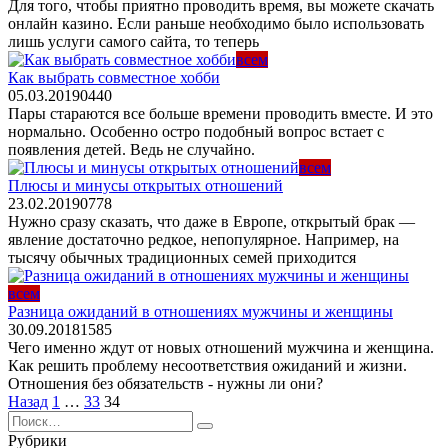
Для того, чтобы приятно проводить время, вы можете скачать
онлайн казино. Если раньше необходимо было использовать
лишь услуги самого сайта, то теперь
всем
Как выбрать совместное хобби
05.03.2019
0
440
Пары стараются все больше времени проводить вместе. И это
нормально. Особенно остро подобный вопрос встает с
появления детей. Ведь не случайно.
всем
Плюсы и минусы открытых отношений
23.02.2019
0
778
Нужно сразу сказать, что даже в Европе, открытый брак —
явление достаточно редкое, непопулярное. Например, на
тысячу обычных традиционных семей приходится
всем
Разница ожиданий в отношениях мужчины и женщины
30.09.2018
1
585
Чего именно ждут от новых отношений мужчина и женщина.
Как решить проблему несоответствия ожиданий и жизни.
Отношения без обязательств - нужны ли они?
Пагинация
Назад
1
…
33
34
записей
Search
for:
Рубрики